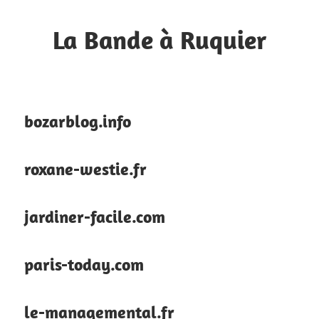
Skip
to
La Bande à Ruquier
content
Blog
de
fan
bozarblog.info
roxane-westie.fr
jardiner-facile.com
paris-today.com
le-managemental.fr