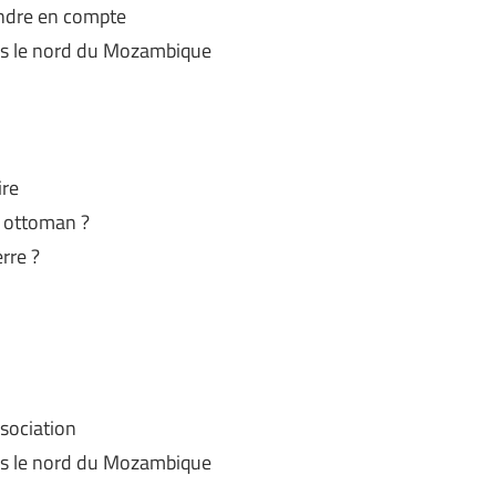
endre en compte
ns le nord du Mozambique
ire
e ottoman ?
rre ?
ssociation
ns le nord du Mozambique