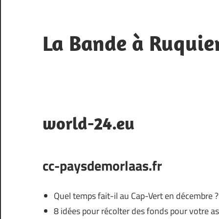
Skip
to
content
La Bande à Ruquie
Blog
de
fan
world-24.eu
cc-paysdemorlaas.fr
Quel temps fait-il au Cap-Vert en décembre ?
8 idées pour récolter des fonds pour votre a